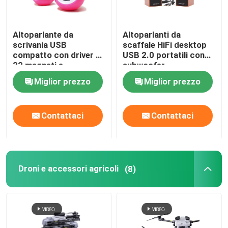
Altoparlante da
Altoparlanti da
scrivania USB
scaffale HiFi desktop
compatto con driver a
USB 2.0 portatili con
32 magneti e
subwoofer
alimentazione USB 5V
multimediale
Miglior prezzo
Miglior prezzo
Plug-and-Play in blu e
rosa
Contattaci
Contattaci
Droni e accessori agricoli
(8)