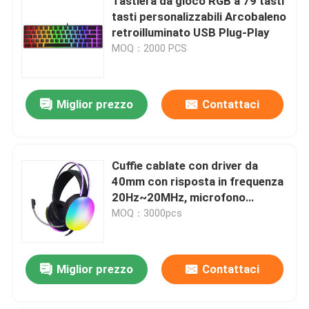
Tastiera da gioco RGB a 79 tasti
tasti personalizzabili Arcobaleno
retroilluminato USB Plug-Play
MOQ：2000 PCS
Miglior prezzo
Contattaci
Cuffie cablate con driver da
40mm con risposta in frequenza
20Hz~20MHz, microfono
omnidirezionale 6.0x5mm
MOQ：3000pcs
Miglior prezzo
Contattaci