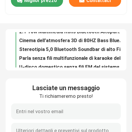
Miglior prezzo
Contattaci
2,1 Nearfield ha fissato i bordi dell'altoparlante del computer - suono
2.1 10w Multimedia Rohs Bluetooth Altoparlante Subwoofer OEM
Visita alla fabbrica
Cinema dell'atmosfera 3D di 80HZ Bass Bluetooth Multifunctional Wireless Speaker
Stereotipia 5,0 Bluetooth Soundbar di alto Fidelity con il suono di AptX
Controllo della qualità
Parla senza fili multifunzionale di karaoke della famiglia 30W con il registratore del microfono
U-disco domestico senza fili FM del sistema di altoparlante dell'altoparlante ad alta fedeltà portatile di 5W Bluetooth TF aus.
Contattaci
5V Mp3 Player Altoparlante Bluetooth Musica Altoparlante wireless Protocollo A2DP
tastiera senza fili 2.4G con il Touch Pad con la tastiera a grandezza naturale ultra compatta inossidabile solida di controllo facile di media per il PC TV
Tastiera di macchina da scrivere combinata di Mini Portable 84-Key della tastiera senza fili e topo 3D compatibili con la compressa del PC di Android Windows
Notizie
MA699R1 Combinazione di tastiera e mouse per computer con cavo multiplo per PC portatile
Lasciate un messaggio
Combinato silenzioso 100% esile combinato senza fili 2.4GHz del topo e della tastiera con il ricevitore nano di USB per il computer portatile, PC
Casi
Ti richiameremo presto!
Kit tastiera wireless Tastiera USB 2.4G per laptop o computer - Tastiera full size con tastierino numerico
chiavi meccaniche senza fili esili della tastiera 103 di 2.4Ghz Rgb
Chiedi un preventivo
Tastiera e topo di computer metallici lampadina su ordinazione per la macchina da scrivere di gioco
Tastiera meccanica di computer di RGB metallico antipolvere della tastiera e del topo
Tastiera e topo di computer metallici