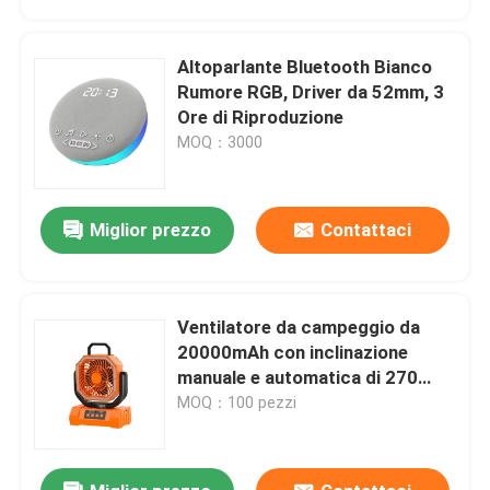
Altoparlante Bluetooth Bianco
Rumore RGB, Driver da 52mm, 3
Ore di Riproduzione
MOQ：3000
Miglior prezzo
Contattaci
Ventilatore da campeggio da
Casa.
20000mAh con inclinazione
manuale e automatica di 270
gradi, telecomando, power bank,
MOQ：100 pezzi
Prodotti
luce LED
Su di noi