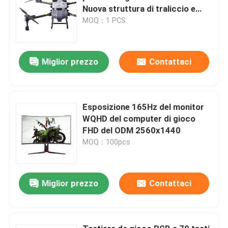
Nuova struttura di traliccio e
braccia pieghevoli a forma di Z
MOQ：1 PCS
Miglior prezzo
Contattaci
Esposizione 165Hz del monitor
WQHD del computer di gioco
FHD del ODM 2560x1440
MOQ：100pcs
Miglior prezzo
Contattaci