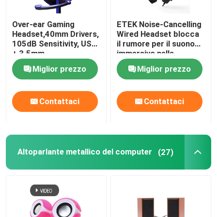
Cavo dati ad alta velocità
Over-ear Gaming
ETEK Noise-Cancelling
Headset,40mm Drivers,
Wired Headset blocca
105dB Sensitivity, USB
il rumore per il suono
Ventilatori portatili
+ 3.5mm,
immersivo nelle
Omnidirectional Mic,
riunioni, lavoro o giochi
Miglior prezzo
Miglior prezzo
1.8M Cable, 20-20KHz
Pistola per massaggi muscolari
Frequency
Contattaci
Contattaci
Webcam di USB del PC
Schede madri ATX
Altoparlante metallico del computer
(27)
Banche di potenza portatili
Alimentatori ATX