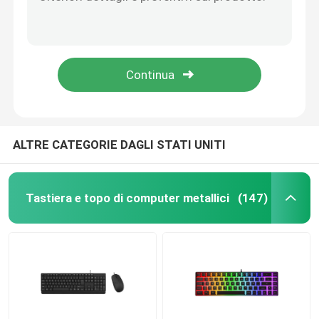
La tastiera di gomma pieghevole metallica del silicone di USB esile rotola sul portatile di viaggio
Uno passato a grado di Razer luminescenza calma di RGB della tastiera di gioco di Xbox
Cuffia avricolare metallica del computer
Tastiera meccanica per videogiochi con porta cellulare e supporto per la mano
Le chiavi metalliche di norme 104 e 10 che del computer della tastiera la funzione digita le chiavi calme nere accendono le risposte di spillatura ma non Nosizy
Altoparlante metallico del computer
cuscinetti di gomma antisdrucciolevoli combinati del topo senza fili retroilluminato della tastiera pS4
Droni e accessori agricoli
ALTRE CATEGORIE DAGLI STATI UNITI
Cassa del computer
Tastiera e topo di computer metallici
(147)
Trasduttore auricolare della cuffia di Bluetooth
Altoparlanti Bluetooth
Altoparlante senza fili multifunzionale