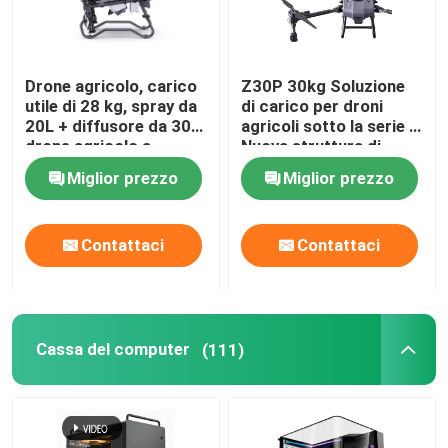
Drone agricolo, carico
Z30P 30kg Soluzione
utile di 28 kg, spray da
di carico per droni
20L + diffusore da 30L,
agricoli sotto la serie Z
drone agricolo a
Nuova struttura di
doppia modalità
traliccio e braccia
Miglior prezzo
Miglior prezzo
pieghevoli a forma di Z
Contattaci
Contattaci
Cassa del computer
(111)