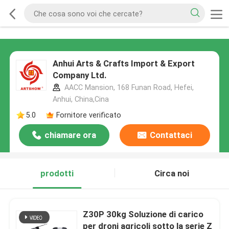
Anhui Arts & Crafts Import & Export
Company Ltd.
AACC Mansion, 168 Funan Road, Hefei,
Anhui, China,Cina
5.0
Fornitore verificato
chiamare ora
Contattaci
prodotti
Circa noi
Z30P 30kg Soluzione di carico
per droni agricoli sotto la serie Z