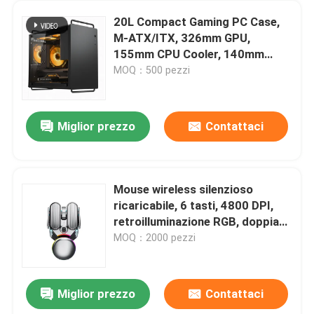
20L Compact Gaming PC Case,
M-ATX/ITX, 326mm GPU,
155mm CPU Cooler, 140mm
PSU, opzioni di doppio pannello
MOQ：500 pezzi
frontale, filtri di polvere
magnetici
Miglior prezzo
Contattaci
Mouse wireless silenzioso
ricaricabile, 6 tasti, 4800 DPI,
retroilluminazione RGB, doppia
modalità, metallo argento
MOQ：2000 pezzi
Miglior prezzo
Contattaci