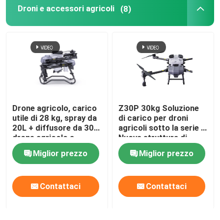
Droni e accessori agricoli
(8)
Cavo dati ad alta velocità
Ventilatori portatili
Pistola per massaggi muscolari
Drone agricolo, carico
Z30P 30kg Soluzione
Webcam di USB del PC
utile di 28 kg, spray da
di carico per droni
20L + diffusore da 30L,
agricoli sotto la serie Z
drone agricolo a
Nuova struttura di
Schede madri ATX
doppia modalità
traliccio e braccia
Miglior prezzo
Miglior prezzo
pieghevoli a forma di Z
Banche di potenza portatili
Contattaci
Contattaci
Alimentatori ATX