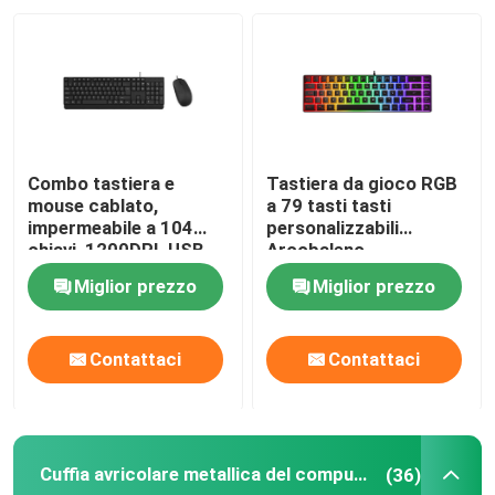
Visita alla fabbrica
Controllo della qualità
Combo tastiera e
Tastiera da gioco RGB
Contattaci
mouse cablato,
a 79 tasti tasti
impermeabile a 104
personalizzabili
chiavi, 1200DPI, USB
Arcobaleno
plug-and-play, per
retroilluminato USB
Notizie
Miglior prezzo
Miglior prezzo
uffici, scuole
Plug-Play
Casi
Contattaci
Contattaci
Chiedi un preventivo
Cuffia avricolare metallica del computer
(36)
Tastiera e topo di computer metallici