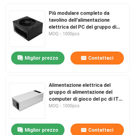
Più modulare completo da
tavolino dell'alimentazione
elettrica del PC del gruppo di
alimentazione del computer di
MOQ：1000pcs
gioco 100V-240V 850W 80
Miglior prezzo
Contattaci
Alimentazione elettrica del
gruppo di alimentazione del
computer di gioco del pc di ITX
della flessione 300W-700W
MOQ：1000pcs
Miglior prezzo
Contattaci