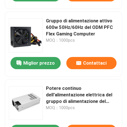
Gruppo di alimentazione attivo
600w 50Hz/60Hz del ODM PFC
Flex Gaming Computer
MOQ：1000pcs
Miglior prezzo
Contattaci
Potere continuo
dell'alimentazione elettrica del
gruppo di alimentazione del
computer di gioco della
MOQ：1000pcs
FLESSIONE 1U 200W-300W