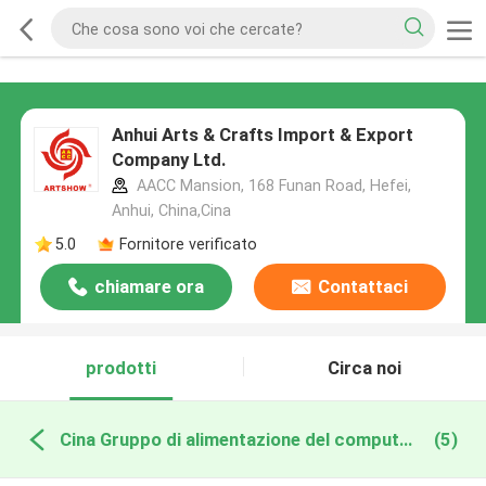
Anhui Arts & Crafts Import & Export
Company Ltd.
AACC Mansion, 168 Funan Road, Hefei,
Anhui, China,Cina
5.0
Fornitore verificato
chiamare ora
Contattaci
prodotti
Circa noi
Cina Gruppo di alimentazione del computer di gioco
(5)