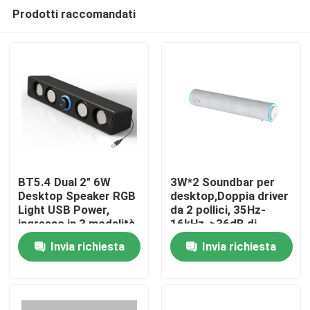
Prodotti raccomandati
BT5.4 Dual 2" 6W
3W*2 Soundbar per
Desktop Speaker RGB
desktop,Doppia driver
Light USB Power,
da 2 pollici, 35Hz-
Casa.
ingresso in 3 modalità
16kHz, >36dB di
separazione,
Invia richiesta
Invia richiesta
alimentato da USB (DC
Prodotti
5V), finitura in plastica
+ tessuto, cavo da 1,3
m
Su di noi