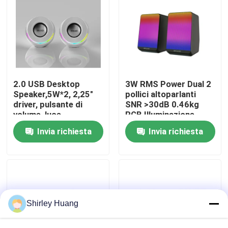
Visita alla fabbrica
Controllo della qualità
2.0 USB Desktop
3W RMS Power Dual 2
Contattaci
Speaker,5W*2, 2,25"
pollici altoparlanti
driver, pulsante di
SNR >30dB 0.46kg
volume, luce
RGB Illuminazione
arcobaleno
Controllo del volume in
Notizie
Invia richiesta
Invia richiesta
linea 5V DC Input per
desktop
Casi
Chiedi un preventivo
Shirley Huang
Tastiera e topo di computer metallici