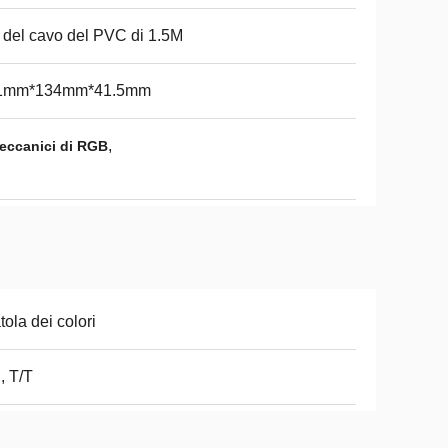
del cavo del PVC di 1.5M
1mm*134mm*41.5mm
,
meccanici di RGB
tola dei colori
, T/T