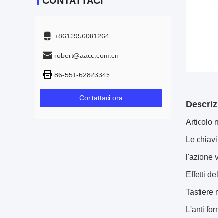
CONTATTACI
+8613956081264
robert@aacc.com.cn
86-551-62823345
Contattaci ora
Descriz
Articolo
Le chiavi
l'azione 
Effetti d
Tastiere 
L'anti fo