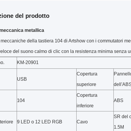
zione del prodotto
 meccanica metallica
 meccaniche della tastiera 104 di Artshow con i commutatori m
veloce del suono calmo di clic con la resistenza minima senza un ta
no.
KM-20901
Copertura
Pannello
USB
superiore
dell'ABS
Copertura
104
ABS
inferiore
SR del 
teriore
9 LED o 12 LED RGB
Cavo
1.5M