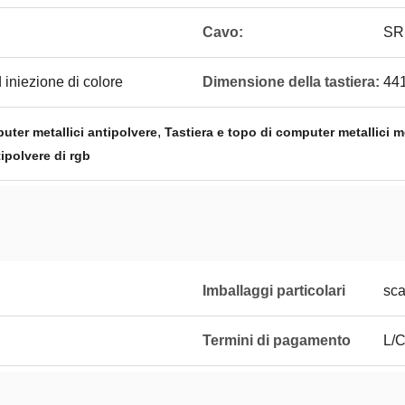
Cavo:
SR 
iniezione di colore
Dimensione della tastiera:
44
,
uter metallici antipolvere
Tastiera e topo di computer metallici 
ipolvere di rgb
Imballaggi particolari
sca
Termini di pagamento
L/C