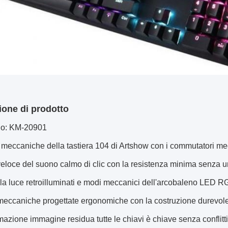
ione di prodotto
 no: KM-20901
 meccaniche della tastiera 104 di Artshow con i commutatori m
veloce del suono calmo di clic con la resistenza minima senza un ta
ella luce retroilluminati e modi meccanici dell'arcobaleno LED RG
meccaniche progettate ergonomiche con la costruzione durevole 
rmazione immagine residua tutte le chiavi è chiave senza conflitti