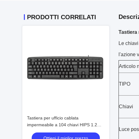
Descri
PRODOTTI CORRELATI
Tastiera
Le chiavi
l'azione 
Articolo 
TIPO
Chiavi
Tastiera per ufficio cablata
impermeabile a 104 chiavi HIPS 1.2m
Luce pos
Cable Custom Silk-Screen Logo
Ottieni il miglior prezzo