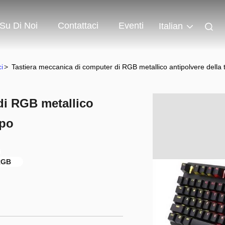
Su Di Noi
Contattaci
Eventi
Italian
i
>
Tastiera meccanica di computer di RGB metallico antipolvere della t
di RGB metallico
opo
 RGB