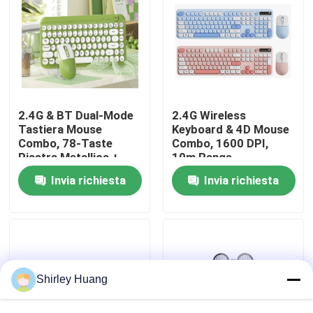
Visita alla fabbrica
Controllo della qualità
2.4G & BT Dual-Mode
2.4G Wireless
Contattaci
Tastiera Mouse
Keyboard & 4D Mouse
Combo, 78-Taste
Combo, 1600 DPI,
Piastra Metallica +
10m Range
Manopola Rotante,
Notizie
Invia richiesta
Invia richiesta
500mAh
Casi
Chiedi un preventivo
Shirley Huang
Tastiera e topo di computer metallici