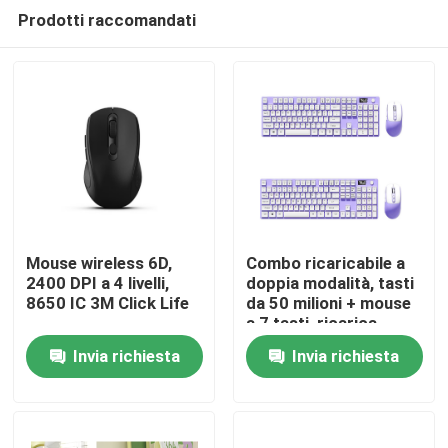
Prodotti raccomandati
Mouse wireless 6D,
Combo ricaricabile a
2400 DPI a 4 livelli,
doppia modalità, tasti
8650 IC 3M Click Life
da 50 milioni + mouse
Casa.
a 7 tasti, ricarica
rapida di tipo C
Invia richiesta
Invia richiesta
Prodotti
Su di noi