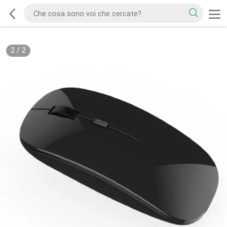
2
/
2