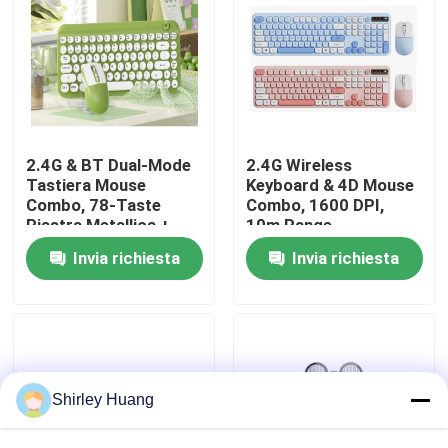
Visita alla fabbrica
Controllo della qualità
2.4G & BT Dual-Mode
2.4G Wireless
Contattaci
Tastiera Mouse
Keyboard & 4D Mouse
Combo, 78-Taste
Combo, 1600 DPI,
Piastra Metallica +
10m Range
Manopola Rotante,
Notizie
Invia richiesta
Invia richiesta
500mAh
Casi
Chiedi un preventivo
Shirley Huang
Tastiera e topo di computer metallici