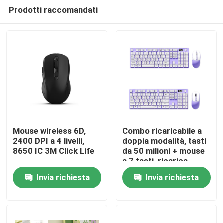
Prodotti raccomandati
Mouse wireless 6D,
Combo ricaricabile a
2400 DPI a 4 livelli,
doppia modalità, tasti
8650 IC 3M Click Life
da 50 milioni + mouse
Casa.
a 7 tasti, ricarica
rapida di tipo C
Invia richiesta
Invia richiesta
Prodotti
Su di noi