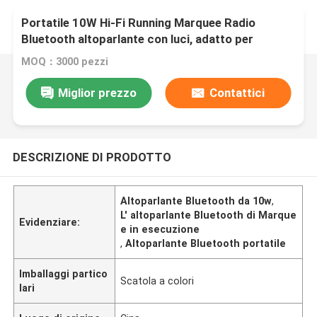
Portatile 10W Hi-Fi Running Marquee Radio
Bluetooth altoparlante con luci, adatto per
l'accoppiamento con un televisore o proiettore
MOQ：3000 pezzi
per godere di tempo audio e video domestici di
alta qualità
Miglior prezzo
Contattici
DESCRIZIONE DI PRODOTTO
Altoparlante Bluetooth da 10w
,
L' altoparlante Bluetooth di Marque
Evidenziare:
e in esecuzione
,
Altoparlante Bluetooth portatile
Imballaggi partico
Scatola a colori
lari