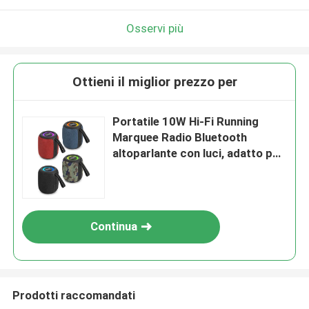
Osservi più
Ottieni il miglior prezzo per
Portatile 10W Hi-Fi Running
Marquee Radio Bluetooth
altoparlante con luci, adatto per
l'accoppiamento con un
televisore o proiettore per
godere di tempo audio e video
domestici di alta qualità
Continua
Prodotti raccomandati