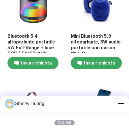
Visita alla fabbrica
Controllo della qualità
Bluetooth 5.4
Mini Bluetooth 5.0
altoparlante portatile
altoparlante, 3W audio
5W Full-Range + luce
portatile con carica
Contattaci
RGB TF/USB/AUX
tipo-C
Quad-Mode
(Nero/rosso/azzurro)
Invia richiesta
Invia richiesta
Notizie
Casi
Shirley Huang
Chiedi un preventivo
7:11 AM
Tastiera e topo di computer metallici