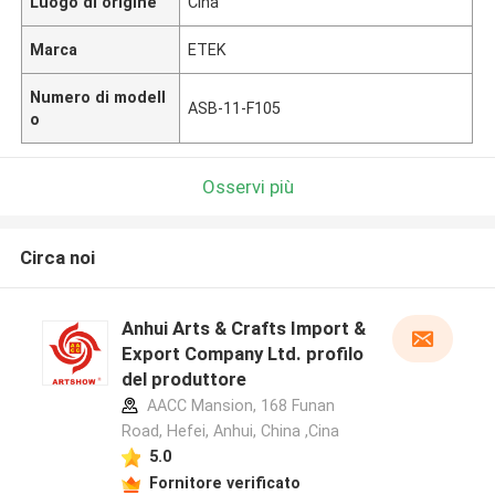
Luogo di origine
Cina
Marca
ETEK
Numero di modell
ASB-11-F105
o
Osservi più
Circa noi
Anhui Arts & Crafts Import &
Export Company Ltd. profilo
del produttore
AACC Mansion, 168 Funan
Road, Hefei, Anhui, China ,Cina
5.0
Fornitore verificato