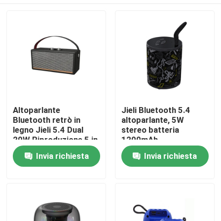
Altoparlante
Jieli Bluetooth 5.4
Bluetooth retrò in
altoparlante, 5W
legno Jieli 5.4 Dual
stereo batteria
20W Riproduzione 5 in
1200mAh
1
Casa.
Invia richiesta
Invia richiesta
Prodotti
Su di noi