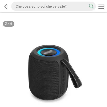
2
/
6