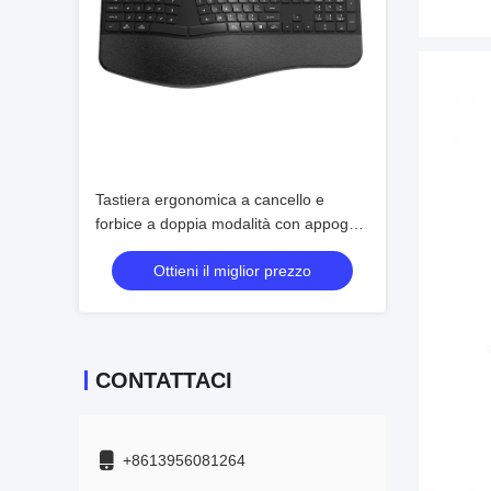
Tastiera ergonomica a cancello e
forbice a doppia modalità con appoggio
al polso, digitazione silenziosa
Ottieni il miglior prezzo
CONTATTACI
+8613956081264