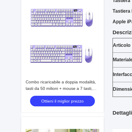
Tastiera
Tastiera
Apple iP
Descriz
Articolo 
Material
Interfacc
Combo ricaricabile a doppia modalità,
tasti da 50 milioni + mouse a 7 tasti,
Dimensi
ricarica rapida di tipo C
Ottieni il miglior prezzo
Dettagl