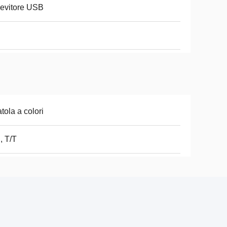
evitore USB
tola a colori
, T/T