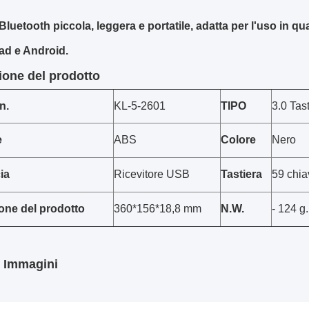
 Bluetooth piccola, leggera e portatile, adatta per l'uso in 
ad e Android.
ione del prodotto
n.
KL-5-2601
TIPO
3.0 Tas
e
ABS
Colore
Nero
ia
Ricevitore USB
Tastiera
59 chia
one del prodotto
360*156*18,8 mm
N.W.
- 124 g.
i Immagini