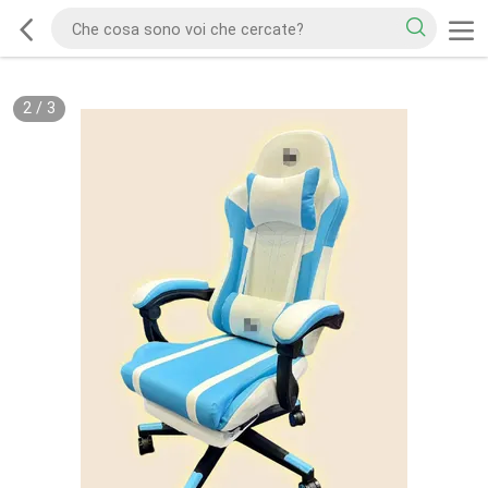
2
/
3