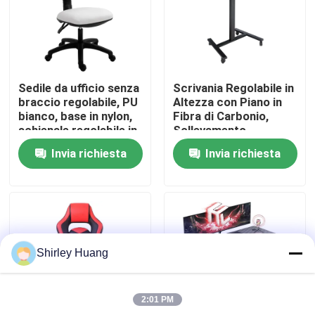
Visita alla fabbrica
Controllo della qualità
Sedile da ufficio senza
Scrivania Regolabile in
braccio regolabile, PU
Altezza con Piano in
bianco, base in nylon,
Fibra di Carbonio,
Contattaci
schienale regolabile in
Sollevamento
altezza
Pneumatico, Base in
Invia richiesta
Invia richiesta
Acciaio
Notizie
Casi
Shirley Huang
Chiedi un preventivo
2:01 PM
Tastiera e topo di computer metallici