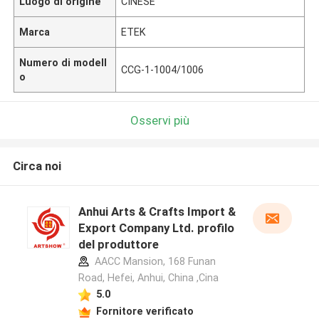
Luogo di origine
CINESE
Marca
ETEK
Numero di modell
CCG-1-1004/1006
o
Osservi più
Circa noi
Anhui Arts & Crafts Import &
Export Company Ltd. profilo
del produttore
AACC Mansion, 168 Funan
Road, Hefei, Anhui, China ,Cina
5.0
Fornitore verificato