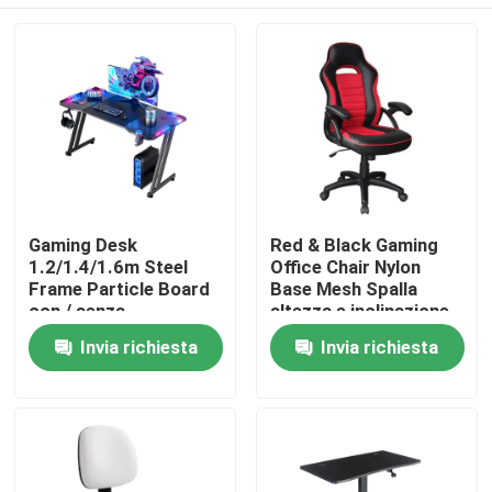
Gaming Desk
Red & Black Gaming
1.2/1.4/1.6m Steel
Office Chair Nylon
Frame Particle Board
Base Mesh Spalla
con / senza
altezza e inclinazione
illuminazione RGB
regolabile
Casa.
Invia richiesta
Invia richiesta
Prodotti
Su di noi