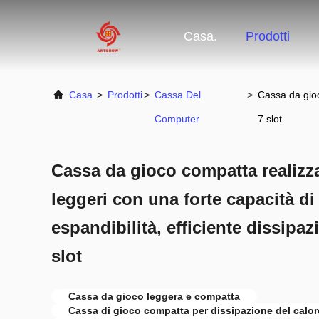
Casa.
Prodotti
Casa.
>
Prodotti
>
Cassa Del
>
Cassa da gioc
Computer
7 slot
Cassa da gioco compatta realizza
leggeri con una forte capacità di
espandibilità, efficiente dissipaz
slot
Cassa da gioco leggera e compatta
Cassa di gioco compatta per dissipazione del calore