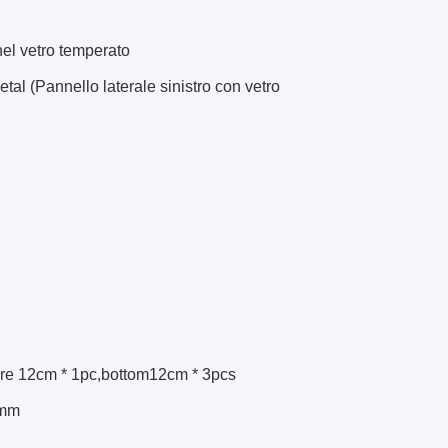
el vetro temperato
tal (Pannello laterale sinistro con vetro
iore 12cm * 1pc,bottom12cm * 3pcs
0mm