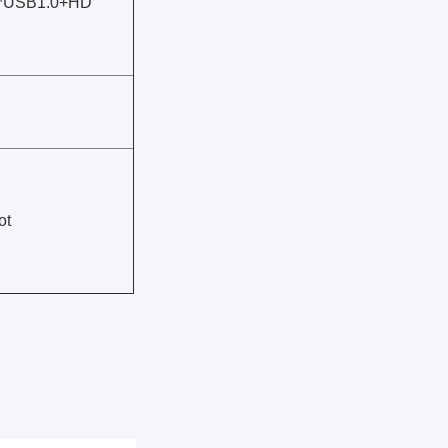
*USB1.0+HD
ot