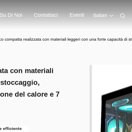
Su Di Noi
Contattaci
Eventi
Italian
o compatta realizzata con materiali leggeri con una forte capacità di sto
ta con materiali
 stoccaggio,
ione del calore e 7
 efficiente