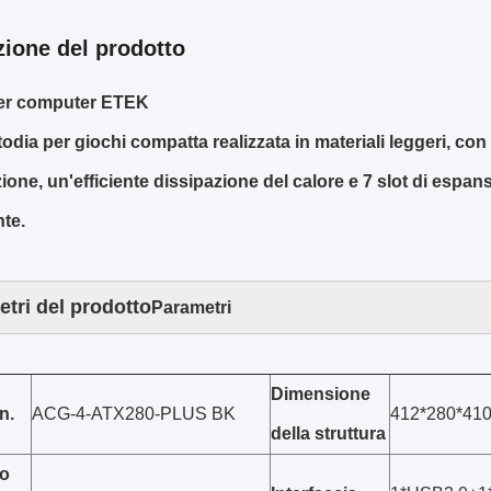
zione del prodotto
er computer ETEK
odia per giochi compatta realizzata in materiali leggeri, con
ione, un'efficiente dissipazione del calore e 7 slot di espan
nte.
tri del prodotto
Parametri
Dimensione
n.
ACG-4-ATX280-PLUS BK
412*280*41
della struttura
o