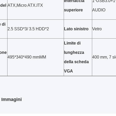
Interfaccia
1*USB3.0+1
 del
ATX,Micro ATX.ITX
superiore
AUDIO
 di
2.5 SSD*3/ 3.5 HDD*2
Lato sinistro
Vetro
Limite di
one
lunghezza
495*340*490 mmMM
400 mm, 7 sl
della scheda
VGA
i Immagini