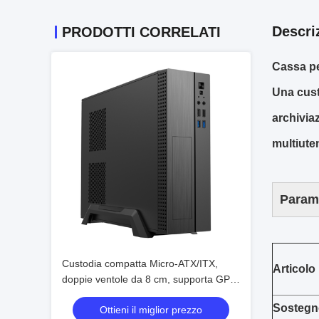
Descri
PRODOTTI CORRELATI
Cassa p
Una cust
archiviaz
multiute
Parame
Custodia compatta Micro-ATX/ITX,
Articolo 
doppie ventole da 8 cm, supporta GPU
da 245 mm
Sostegn
Ottieni il miglior prezzo