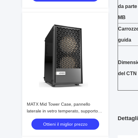
da parte
MB
Carrozze
guida
Dimensi
del CTN
MATX Mid Tower Case, pannello
laterale in vetro temperato, supporto
GPU da 240 mm AIO e 300 mm
Dettagl
Ottieni il miglior prezzo