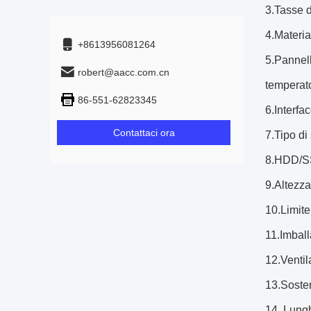
3.Tasse 
4.Materia
+8613956081264
5.Pannell
robert@aacc.com.cn
temperat
86-551-62823345
6.Interf
Contattaci ora
7.Tipo d
8.HDD/S
9.Altezz
10.Limit
11.Imbal
12.Ventil
13.Soste
14. Lung