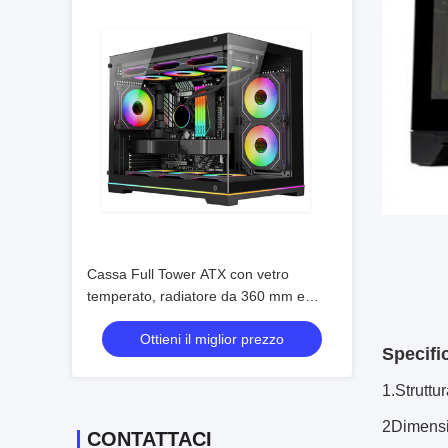
Cassa Full Tower ATX con vetro
temperato, radiatore da 360 mm e
supporto VGA a 5 slot
Ottieni il miglior prezzo
Specific
1.Strutt
2Dimensi
CONTATTACI