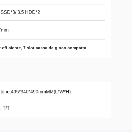
 SSD*3/ 3.5 HDD*2
7mm
,
 efficiente
7 slot cassa da gioco compatta
rtone:495*340*490mmMM(L*W*H)
, T/T