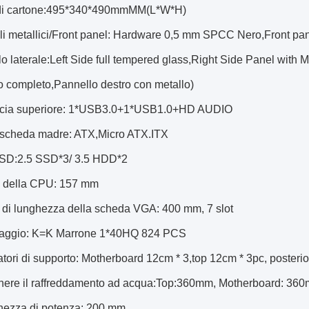
di cartone:495*340*490mmMM(L*W*H)
li metallici/Front panel: Hardware 0,5 mm SPCC Nero,Front pan
o laterale:Left Side full tempered glass,Right Side Panel with Me
o completo,Pannello destro con metallo)
accia superiore: 1*USB3.0+1*USB1.0+HD AUDIO
i scheda madre: ATX,Micro ATX.ITX
SD:2.5 SSD*3/ 3.5 HDD*2
a della CPU: 157 mm
e di lunghezza della scheda VGA: 400 mm, 7 slot
laggio: K=K Marrone 1*40HQ 824 PCS
atori di supporto: Motherboard 12cm * 3,top 12cm * 3pc, poster
nere il raffreddamento ad acqua:Top:360mm, Motherboard: 36
hezza di potenza: 200 mm