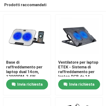
Prodotti raccomandati
Base di
Ventilatore per laptop
raffreddamento per
ETEK - Sistema di
laptop dual 14cm,
raffreddamento per
Casa.
1200RPM, 3.4W,
laptop RGB da 14
Flusso d'aria
pollici personalizzato,
Invia richiesta
Invia richiesta
silenzioso, Nero
silenzioso, con ampia
Prodotti
inclinazione
Su di noi