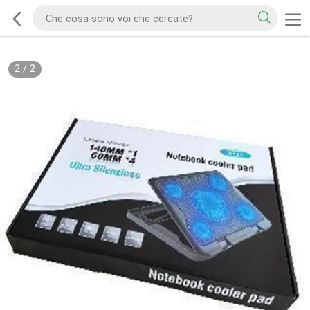
2
/
2