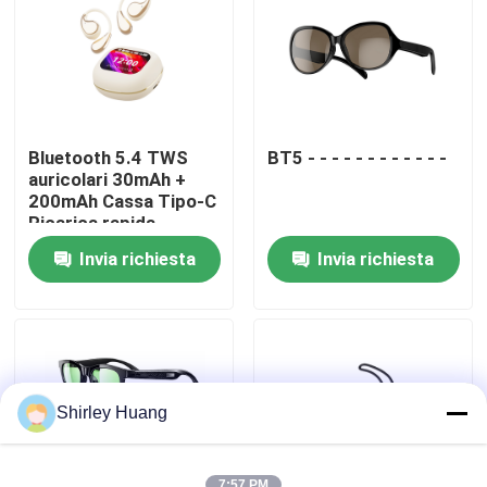
Visita alla fabbrica
Controllo della qualità
Bluetooth 5.4 TWS
BT5 - - - - - - - - - - - -
auricolari 30mAh +
Contattaci
200mAh Cassa Tipo-C
Ricarica rapida
Invia richiesta
Invia richiesta
Notizie
Casi
Chiedi un preventivo
Shirley Huang
Tastiera e topo di computer metallici
7:57 PM