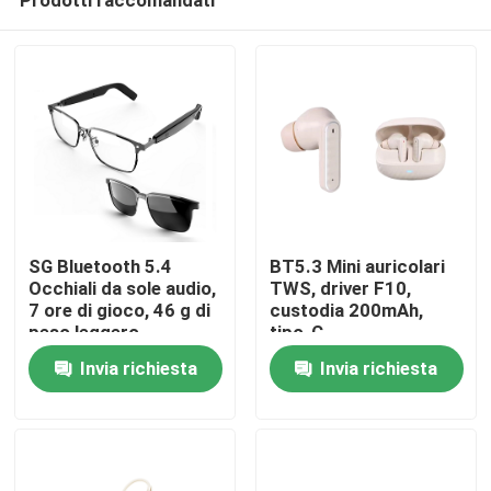
SG Bluetooth 5.4
BT5.3 Mini auricolari
Occhiali da sole audio,
TWS, driver F10,
7 ore di gioco, 46 g di
custodia 200mAh,
peso leggero
tipo-C
Casa.
Invia richiesta
Invia richiesta
Prodotti
Su di noi