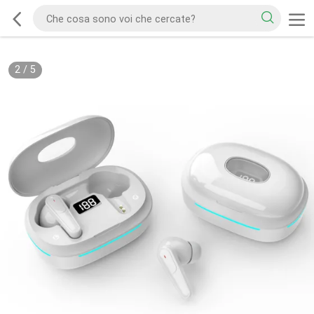
2
/
5