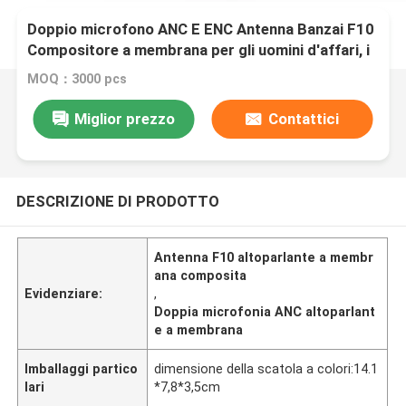
Doppio microfono ANC E ENC Antenna Banzai F10
Compositore a membrana per gli uomini d'affari, i
pendolari, gli amanti della musica
MOQ：3000 pcs
Miglior prezzo
Contattici
DESCRIZIONE DI PRODOTTO
Antenna F10 altoparlante a membr
ana composita
Evidenziare:
,
Doppia microfonia ANC altoparlant
e a membrana
Imballaggi partico
dimensione della scatola a colori:14.1
lari
*7,8*3,5cm