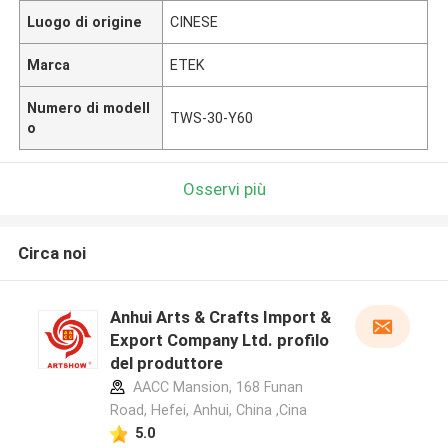
Luogo di origine
CINESE
Marca
ETEK
Numero di modell
TWS-30-Y60
o
Osservi più
Circa noi
Anhui Arts & Crafts Import &
Export Company Ltd. profilo
del produttore
AACC Mansion, 168 Funan
Road, Hefei, Anhui, China ,Cina
5.0