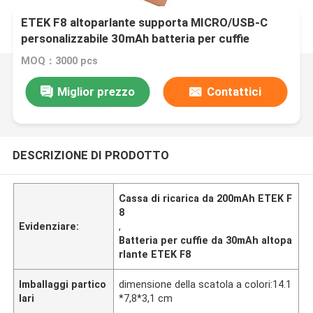
ETEK F8 altoparlante supporta MICRO/USB-C
personalizzabile 30mAh batteria per cuffie
200mAh Cassa di ricarica Piccolo e leggero
MOQ：3000 pcs
Miglior prezzo
Contattici
DESCRIZIONE DI PRODOTTO
Cassa di ricarica da 200mAh ETEK F
8
Evidenziare:
,
Batteria per cuffie da 30mAh altopa
rlante ETEK F8
Imballaggi partico
dimensione della scatola a colori:14.1
lari
*7,8*3,1 cm