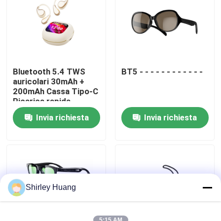
Visita alla fabbrica
Controllo della qualità
Bluetooth 5.4 TWS
BT5 - - - - - - - - - - - -
auricolari 30mAh +
Contattaci
200mAh Cassa Tipo-C
Ricarica rapida
Invia richiesta
Invia richiesta
Notizie
Casi
Chiedi un preventivo
Shirley Huang
Tastiera e topo di computer metallici
5:15 AM