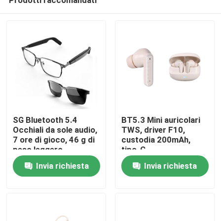
SG Bluetooth 5.4
BT5.3 Mini auricolari
Occhiali da sole audio,
TWS, driver F10,
7 ore di gioco, 46 g di
custodia 200mAh,
peso leggero
tipo-C
Casa.
Invia richiesta
Invia richiesta
Prodotti
Su di noi